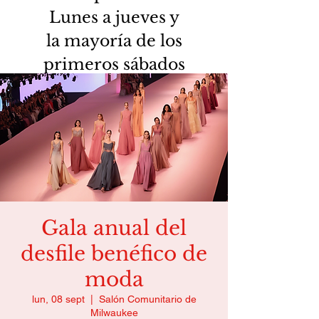
Lunes a jueves y
la mayoría de los
primeros sábados
Gala anual del
desfile benéfico de
moda
lun, 08 sept
  |  
Salón Comunitario de
Milwaukee