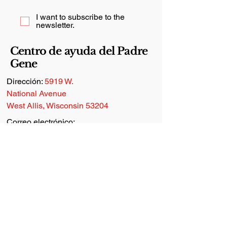
I want to subscribe to the
newsletter.
Centro de ayuda del Padre
Gene
Dirección:
5919 W.
National Avenue
West Allis, Wisconsin 53204
Correo electrónico:
info@fathergeneshelp.org
Teléfono:
(414) 258-4357
Línea de ayuda:
(414) 258-4357
Horas:
Donar
-
Lunes - Viernes y
1er Sábado de